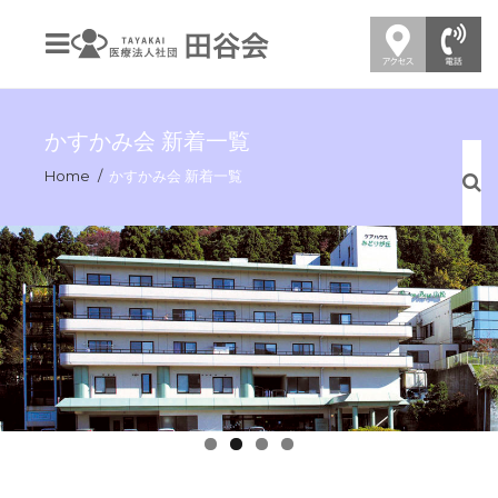
かすかみ会 新着一覧
Home
かすかみ会 新着一覧