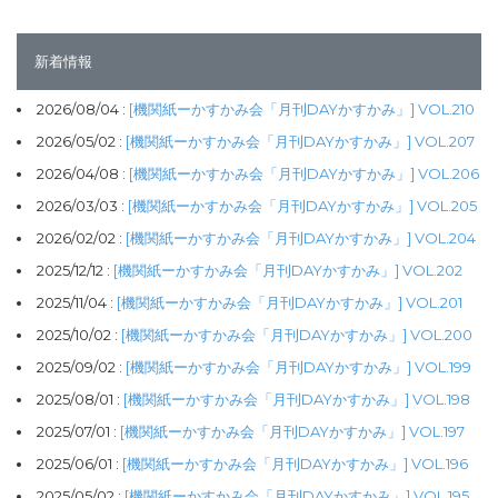
新着情報
2026/08/04 :
[機関紙ーかすかみ会「月刊DAYかすかみ」] VOL.210
2026/05/02 :
[機関紙ーかすかみ会「月刊DAYかすかみ」] VOL.207
2026/04/08 :
[機関紙ーかすかみ会「月刊DAYかすかみ」] VOL.206
2026/03/03 :
[機関紙ーかすかみ会「月刊DAYかすかみ」] VOL.205
2026/02/02 :
[機関紙ーかすかみ会「月刊DAYかすかみ」] VOL.204
2025/12/12 :
[機関紙ーかすかみ会「月刊DAYかすかみ」] VOL.202
2025/11/04 :
[機関紙ーかすかみ会「月刊DAYかすかみ」] VOL.201
2025/10/02 :
[機関紙ーかすかみ会「月刊DAYかすかみ」] VOL.200
2025/09/02 :
[機関紙ーかすかみ会「月刊DAYかすかみ」] VOL.199
2025/08/01 :
[機関紙ーかすかみ会「月刊DAYかすかみ」] VOL.198
2025/07/01 :
[機関紙ーかすかみ会「月刊DAYかすかみ」] VOL.197
2025/06/01 :
[機関紙ーかすかみ会「月刊DAYかすかみ」] VOL.196
2025/05/02 :
[機関紙ーかすかみ会「月刊DAYかすかみ」] VOL.195