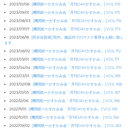
2023/10/06 :
[機関紙ーかすかみ会「月刊DAYかすかみ」] VOL.176
2023/09/01 :
[機関紙ーかすかみ会「月刊DAYかすかみ」] VOL.175
2023/08/03 :
[機関紙ーかすかみ会「月刊DAYかすかみ」] VOL.174
2023/07/07 :
[機関紙ーかすかみ会「月刊DAYかすかみ」] VOL.173
2023/06/16 :
[田谷会投稿] 院内、施設内でのマスク着用をお願い致し
ます
2023/06/02 :
[機関紙ーかすかみ会「月刊DAYかすかみ」] VOL.172
2023/05/01 :
[機関紙ーかすかみ会「月刊DAYかすかみ」] VOL.171
2023/04/04 :
[機関紙ーかすかみ会「月刊DAYかすかみ」] VOL.170
2023/03/01 :
[機関紙ーかすかみ会「月刊DAYかすかみ」] VOL.169
2023/02/08 :
[機関紙ーかすかみ会「月刊DAYかすかみ」] VOL.168
2023/01/05 :
[機関紙ーかすかみ会「月刊DAYかすかみ」] VOL.167
2022/12/06 :
[機関紙ーかすかみ会「月刊DAYかすかみ」] VOL.166
2022/11/01 :
[機関紙ーかすかみ会「月刊DAYかすかみ」] VOL.165
2022/10/01 :
[機関紙ーかすかみ会「月刊DAYかすかみ」] VOL.164
2022/09/02 :
[機関紙ーかすかみ会「月刊DAYかすかみ」] VOL.163