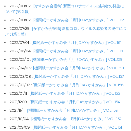
2022/08/02 :
[かすかみ会投稿] 新型コロナウイルス感染者の発生に
ついて(第２報)
2022/08/02 :
[機関紙ーかすかみ会「月刊DAYかすかみ」] VOL.162
2022/07/29 :
[かすかみ会投稿] 新型コロナウィルス感染者の発生につ
いて(第１報)
2022/07/01 :
[機関紙ーかすかみ会「月刊DAYかすかみ」] VOL.161
2022/06/04 :
[機関紙ーかすかみ会「月刊DAYかすかみ」] VOL.160
2022/05/10 :
[機関紙ーかすかみ会「月刊DAYかすかみ」] VOL.159
2022/04/05 :
[機関紙ーかすかみ会「月刊DAYかすかみ」] VOL.158
2022/03/08 :
[機関紙ーかすかみ会「月刊DAYかすかみ」] VOL.157
2022/02/02 :
[機関紙ーかすかみ会「月刊DAYかすかみ」] VOL.156
2022/01/11 :
[機関紙ーかすかみ会「月刊DAYかすかみ」] VOL.155
2021/12/10 :
[機関紙ーかすかみ会「月刊DAYかすかみ」] VOL.154
2021/11/11 :
[機関紙ーかすかみ会「月刊DAYかすかみ」] VOL.153
2021/10/04 :
[機関紙ーかすかみ会「月刊DAYかすかみ」] VOL.152
2021/09/09 :
[機関紙ーかすかみ会「月刊DAYかすかみ」] VOL.151