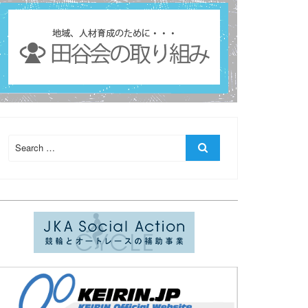
Search
Search
for: