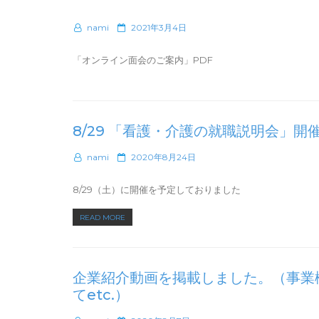
P
nami
2021年3月4日
o
s
「オンライン面会のご案内」PDF
t
e
d
o
n
8/29 「看護・介護の就職説明会」開
P
nami
2020年8月24日
o
s
8/29（土）に開催を予定しておりました
t
e
“8/29
READ MORE
d
「看
o
n
護・
介
企業紹介動画を掲載しました。（事業概
護
てetc.）
の
就