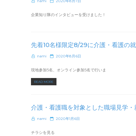
P
nami
2020年8月7日
職
o
説
s
企業知り隊のインタビューを受けました！
明
t
e
会」
d
開
o
催
n
中
先着10名様限定8/29に介護・看護の
止
P
nami
2020年8月6日
の
o
お
s
現地参加5名、オンライン参加5名で行いま
知
t
ら
e
“先
READ MORE
せ”
d
着
o
n
10
名
介護・看護職を対象とした職場見学・
様
限
P
nami
2020年1月6日
定
o
8/29
s
チラシを見る
に
t