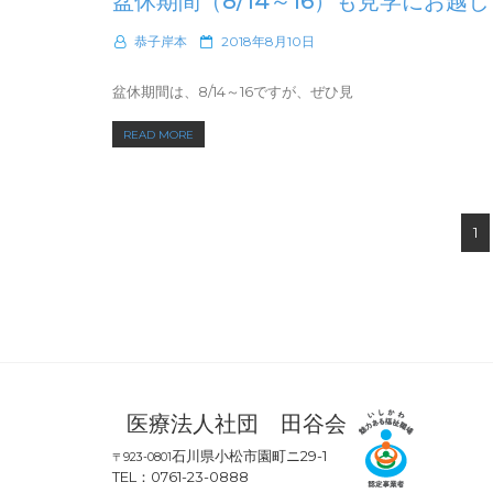
盆休期間（8/14～16）も見学にお越
（金・
談
祝）
会」
P
恭子岸本
2018年8月10日
「こ
o
を
ま
s
開
盆休期間は、8/14～16ですが、ぜひ見
つ・
t
催
e
の
“盆
READ MORE
し
d
み・
休
o
ま
か
n
期
す！”
が
間
投
合
（8/14
1
同
稿
～
就
ナ
16）
職
ビ
も
ガ
ゲ
見
イ
学
ー
ダ
に
シ
ン
お
ョ
ス」
医療法人社団 田谷会
越
ン
（午
し
石川県小松市園町ニ29-1
〒923-0801
前
く
TEL：0761-23-0888
の