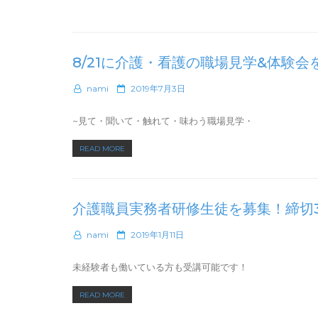
e
介
d
護・
o
看
n
8/21に介護・看護の職場見学&体験会
護
の
P
nami
2019年7月3日
就
o
職
s
~見て・聞いて・触れて・味わう職場見学・
説
t
明
e
“8/21
READ MORE
d
会
に
o
を
n
介
開
護・
催
介護職員実務者研修生徒を募集！締切3
看
し
護
ま
P
nami
2019年1月11日
の
す”
o
職
s
未経験者も働いている方も受講可能です！
場
t
e
見
“介
READ MORE
d
学
護
o