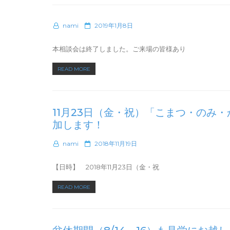
&
n
職
体
員
験
P
nami
2019年1月8日
実
o
会
務
s
を
本相談会は終了しました。ご来場の皆様あり
者
t
開
研
e
“1
催
READ MORE
d
修
月
し
o
生
n
26
ま
徒
日
す”
を
11月23日（金・祝）「こまつ・のみ
（土）
募
加します！
「看
集！
護・
締
P
nami
2018年11月19日
介
切
o
護
s
3/22”
【日時】 2018年11月23日（金・祝
の
t
e
就
“11
READ MORE
d
職
月
o
面
n
23
接・
日
相