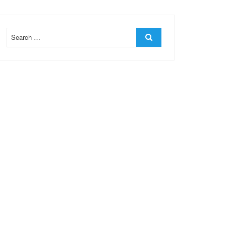
Search
Search
for: