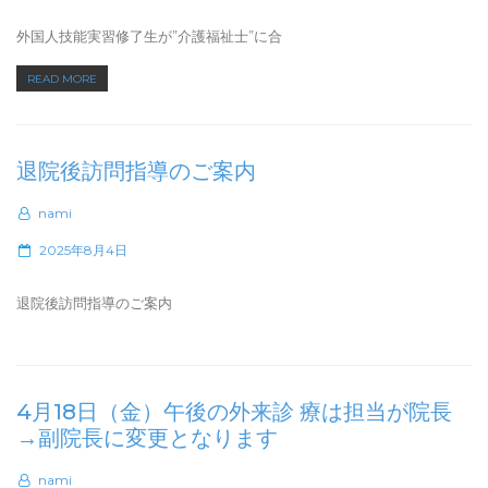
o
s
外国人技能実習修了生が”介護福祉士”に合
t
“外
READ MORE
e
国
d
人
o
技
n
退院後訪問指導のご案内
能
実
nami
習
修
P
2025年8月4日
了
o
生
s
退院後訪問指導のご案内
が”介
t
護
e
福
d
祉
o
4月18日（金）午後の外来診 療は担当が院長
士”に
n
→副院長に変更となります
合
格
nami
し