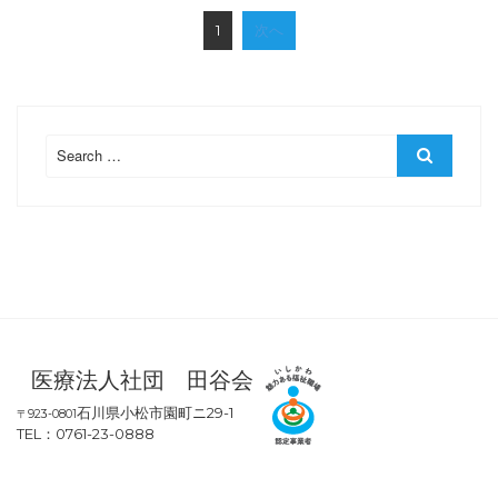
投
o
1
次へ
稿
n
ナ
ビ
ゲ
Search
ー
Search
for:
シ
ョ
ン
医療法人社団 田谷会
石川県小松市園町ニ29-1
〒923-0801
TEL：0761-23-0888