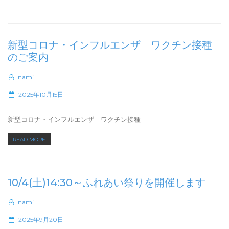
t
e
d
o
新型コロナ・インフルエンザ ワクチン接種
n
のご案内
nami
P
2025年10月15日
o
s
新型コロナ・インフルエンザ ワクチン接種
t
“新
READ MORE
e
型
d
コ
o
ロ
n
10/4(土)14:30～ふれあい祭りを開催します
ナ・
イ
nami
ン
フ
P
2025年9月20日
ル