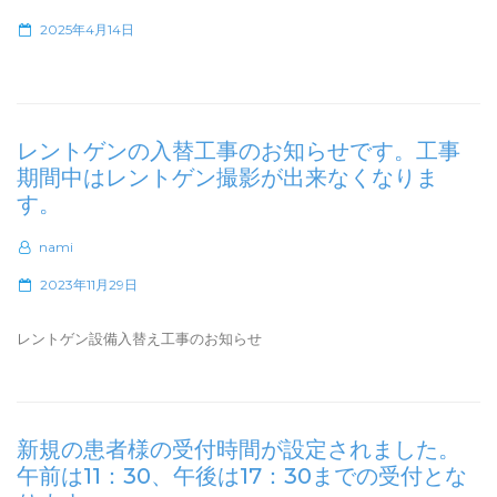
ま
P
2025年4月14日
し
o
た！”
s
t
e
レントゲンの入替工事のお知らせです。工事
d
期間中はレントゲン撮影が出来なくなりま
o
す。
n
nami
P
2023年11月29日
o
s
レントゲン設備入替え工事のお知らせ
t
e
d
o
新規の患者様の受付時間が設定されました。
n
午前は11：30、午後は17：30までの受付とな