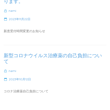
ります。
nami
P
2023年11月22日
o
s
新患受付時間変更のお知らせ
t
e
d
o
新型コロナウイルス治療薬の自己負担につい
n
て
nami
P
2023年10月12日
o
s
コロナ治療薬自己負担について
t
e
d