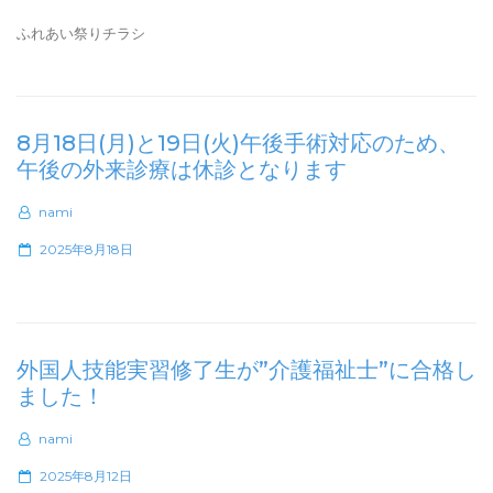
o
エ
s
ふれあい祭りチラシ
ン
t
ザ
e
ワ
d
ク
o
8月18日(月)と19日(火)午後手術対応のため、
チ
n
午後の外来診療は休診となります
ン
接
nami
種
の
P
2025年8月18日
ご
o
案
s
内”
t
e
外国人技能実習修了生が”介護福祉士”に合格し
d
ました！
o
n
nami
P
2025年8月12日