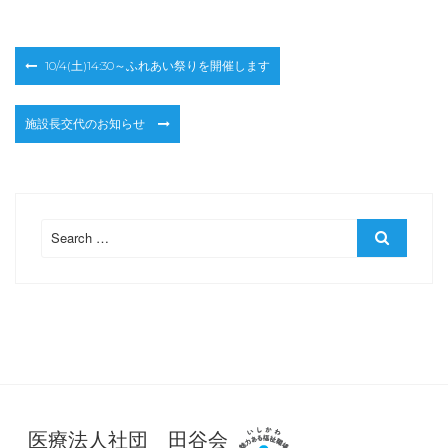
投
10/4(土)14:30～ふれあい祭りを開催します
稿
ナ
施設長交代のお知らせ
ビ
ゲ
ー
シ
ョ
Search
Search
ン
for:
医療法人社団 田谷会