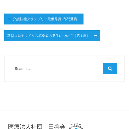
投
介護技能グランプリー最優秀賞2部門受賞！
稿
ナ
新型コロナウイルス感染者の発生について（第１報）
ビ
ゲ
ー
シ
ョ
Search
Search
ン
for:
医療法人社団 田谷会